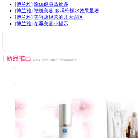
[博兰雅]
瑜伽健身益处多
[博兰雅]
祛斑美容 多喝柠檬水效果显著
[博兰雅]
美容店经营的几大误区
[博兰雅]
冬季美容小提示